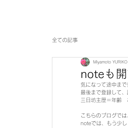
文章・編集・企画・その他
全ての記事
Miyamoto YURIKO
noteも開設!
気になって途中まで登
最後まで登録して、
三日坊主歴＝年齢　
こちらのブログでは
noteでは、もう